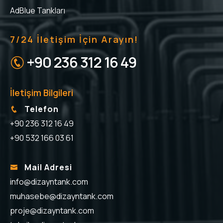
AdBlue Tankları
7/24 İletişim İçin Arayın!
+90 236 312 16 49
İletişim Bilgileri
Telefon
+90 236 312 16 49
+90 532 166 03 61
Mail Adresi
info@dizayntank.com
muhasebe@dizayntank.com
proje@dizayntank.com