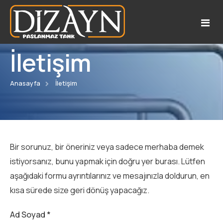
İletişim
Kurumsal
Anasayfa
İletişim
Referanslar
Hakkımızda
Uygulama Alanları
Katalog
Bir sorunuz, bir öneriniz veya sadece merhaba demek
Ürünler
Belgelerimiz
istiyorsanız, bunu yapmak için doğru yer burası. Lütfen
aşağıdaki formu ayrıntılarınız ve mesajınızla doldurun, en
Anahtar Teslim
Şarap Tankları
kısa sürede size geri dönüş yapacağız.
Hizmetlerimiz
Bal ve Pekmez Tankları
Ad Soyad *