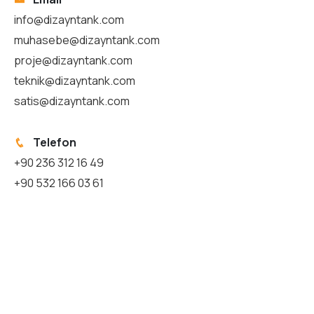
info@dizayntank.com
muhasebe@dizayntank.com
proje@dizayntank.com
teknik@dizayntank.com
satis@dizayntank.com
Telefon
+90 236 312 16 49
+90 532 166 03 61