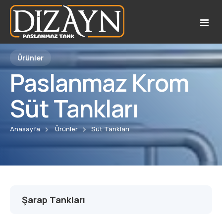
Ürünler
Paslanmaz Krom
Kurumsal
Süt Tankları
Referanslar
Hakkımızda
Uygulama Alanları
Katalog
Anasayfa
Ürünler
Süt Tankları
Ürünler
Belgelerimiz
Anahtar Teslim
Şarap Tankları
Şarap Tankları
Hizmetlerimiz
Bal ve Pekmez Tankları